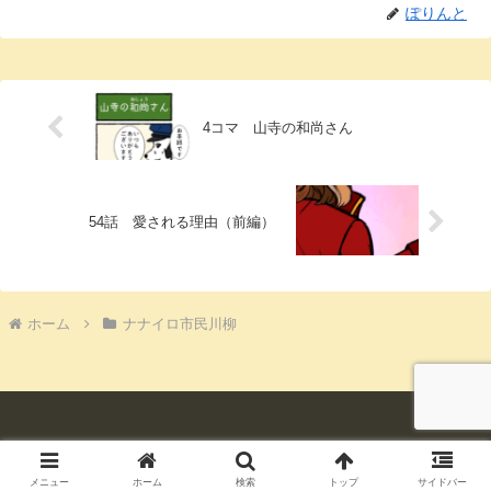
ぽりんと
4コマ 山寺の和尚さん
54話 愛される理由（前編）
ホーム
ナナイロ市民川柳
© 2024 ナナイロ市民は今日もすこぶる元気です.
メニュー
ホーム
検索
トップ
サイドバー