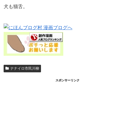
犬も猫舌。
ナナイロ市民川柳
スポンサーリンク