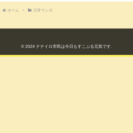
ホーム
日常マンガ
© 2024 ナナイロ市民は今日もすこぶる元気です.